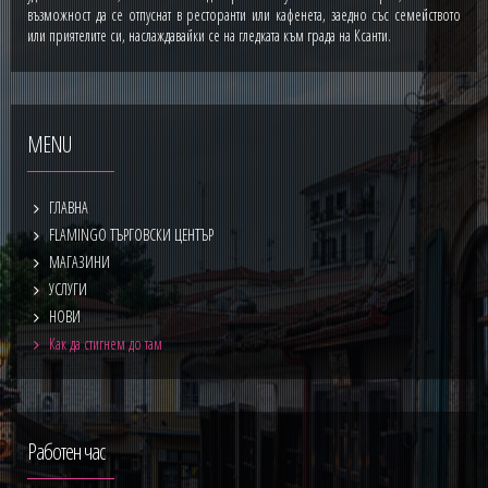
възможност да се отпуснат в ресторанти или кафенета, заедно със семейството
или приятелите си, наслаждавайки се на гледката към града на Ксанти.
MENU
ГЛАВНА
FLAMINGO ТЪРГОВСКИ ЦЕНТЪР
МАГАЗИНИ
УСЛУГИ
НОВИ
Как да стигнем до там
Работен час