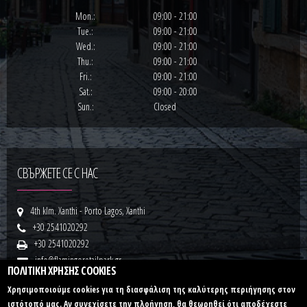
Mon.:
09:00 - 21:00
Tue.:
09:00 - 21:00
Wed.:
09:00 - 21:00
Thu.:
09:00 - 21:00
Fri.:
09:00 - 21:00
Sat.:
09:00 - 20:00
Sun.:
Closed
СВЪРЖЕТЕ СЕ С НАС
4th klm. Xanthi - Porto Lagos, Xanthi
+30 2541020292
+30 2541020292
info@flamingoretailpark.gr
ΠΟΛΙΤΙΚΗ ΧΡΗΣΗΣ COOKIES
www.flamingoretailpark.gr
Χρησιμοποιούμε cookies για τη διασφάλιση της καλύτερης περιήγησης στον
ιστότοπό μας. Αν συνεχίσετε την πλοήγηση, θα θεωρηθεί ότι αποδέχεστε