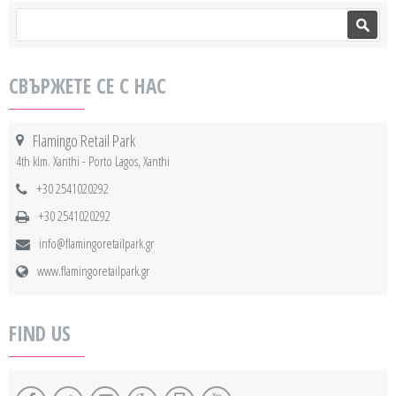
Search form
Search
СВЪРЖЕТЕ СЕ С НАС
Flamingo Retail Park
4th klm. Xanthi - Porto Lagos, Xanthi
+30 2541020292
+30 2541020292
info@flamingoretailpark.gr
www.flamingoretailpark.gr
FIND US