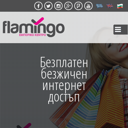
Skip to
main
content
Безплатен
безжичен
интернет
достъп