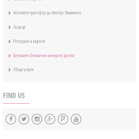
Безплатен трансфер до Автобус Фламинго
За деца
Ресторант и кафене
Безплатен безжичен интернет достъп
Общи услуги
FIND US