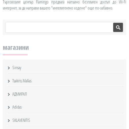
Търговският център Flamingo предлага напълно безплатен достъп до Wi-Fi
интернет, за да направи вашето "интелигентно ходене" още по-забавно.
Search form
Search
магазини
Sinsay
Tsakiris Mallas
АДМИРАЛ
Adidas
SKLAVENITIS