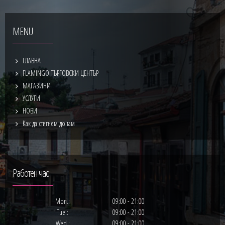
MENU
ГЛАВНА
FLAMINGO ТЪРГОВСКИ ЦЕНТЪР
МАГАЗИНИ
УСЛУГИ
НОВИ
Как да стигнем до там
Работен час
Mon.:
09:00 - 21:00
Tue.:
09:00 - 21:00
Wed.:
09:00 - 21:00