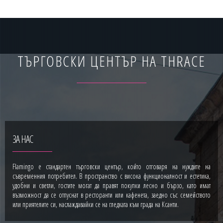
ТЪРГОВСКИ ЦЕНТЪР НА THRACE
ЗА НАС
Flamingo е стандартен търговски център, който отговаря на нуждите на
съвременния потребител. В пространство с висока функционалност и естетика,
удобни и светли, гостите могат да правят покупки лесно и бързо, като имат
възможност да се отпуснат в ресторанти или кафенета, заедно със семейството
или приятелите си, наслаждавайки се на гледката към града на Ксанти.